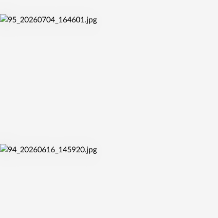
pá 10. 7. 2026
ŽABINY PO ROCE ZNOVU ČEKÁ KVALIFIKACE O
EUROLIGU
so 4. 7. 2026
ŽABINY SOUČÁSTÍ MISTROVSTVÍ EVROPY DO 20 LET