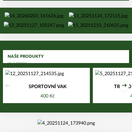
POSUNOUT O KROK DÁL
NAŠE PRODUKTY
SPORTOVNÍ VAK
TRIČKO
Předchozí
Dal
400 Kč