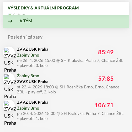
VÝSLEDKY & AKTUÁLNÍ PROGRAM
A TÝM
Poslední zápasy
ZVVZ USK Praha
85:49
Žabiny Brno
ne 26. 4. 2026 15:00
@
SH Královka, Praha 7
,
Chance ŽBL
- play-off, 3. kolo
Žabiny Brno
57:85
ZVVZ USK Praha
st 22. 4. 2026 18:00
@
SH Rosnička Brno, Brno
,
Chance
ŽBL - play-off, 2. kolo
ZVVZ USK Praha
106:71
Žabiny Brno
po 20. 4. 2026 18:00
@
SH Královka, Praha 7
,
Chance ŽBL
- play-off, 1. kolo