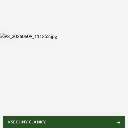
út 16. 6. 2026
DO ŽABIN PŘICHÁZÍ ČTVEŘICE NOVÝCH HRÁČEK
út 9. 6. 2026
MONIKA FUČÍKOVÁ MÍŘÍ DO ŽABIN: CHCI SE
VŠECHNY ČLÁNKY