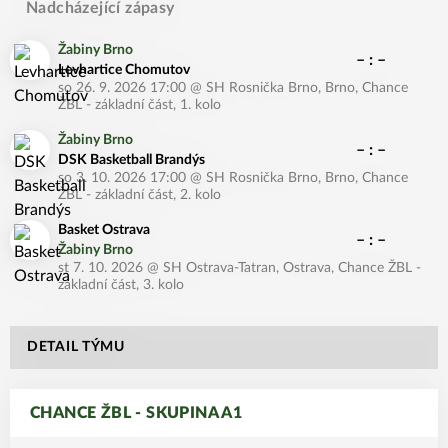
Nadcházející zápasy
Žabiny Brno
– : –
Levhartice Chomutov
so 26. 9. 2026 17:00
@
SH Rosnička Brno, Brno
,
Chance
ŽBL - základní část, 1. kolo
Žabiny Brno
– : –
DSK Basketball Brandýs
so 3. 10. 2026 17:00
@
SH Rosnička Brno, Brno
,
Chance
ŽBL - základní část, 2. kolo
Basket Ostrava
– : –
Žabiny Brno
st 7. 10. 2026
@
SH Ostrava-Tatran, Ostrava
,
Chance ŽBL -
základní část, 3. kolo
DETAIL TÝMU
CHANCE ŽBL - SKUPINA A1