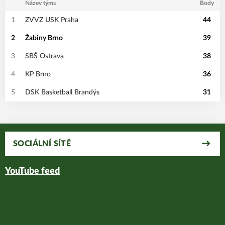
Název týmu
Body
1
ZVVZ USK Praha
44
2
Žabiny Brno
39
3
SBŠ Ostrava
38
4
KP Brno
36
5
DSK Basketball Brandýs
31
SOCIÁLNÍ SÍTĚ
YouTube feed