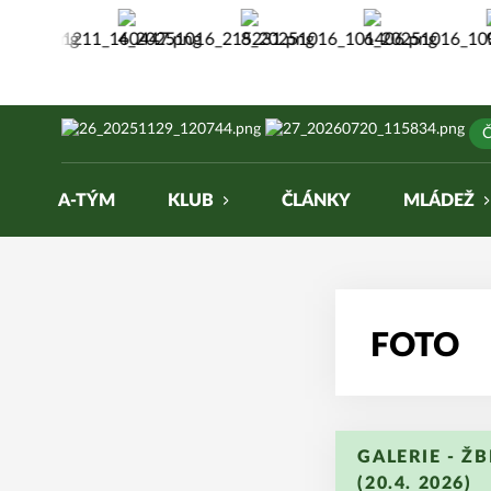
Žabiny Brno
Č
A-TÝM
KLUB
ČLÁNKY
MLÁDEŽ
FOTO
GALERIE - ŽB
(20.4. 2026)