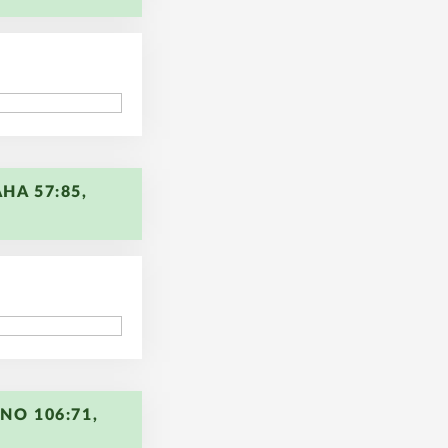
96
HA 57:85,
93
NO 106:71,