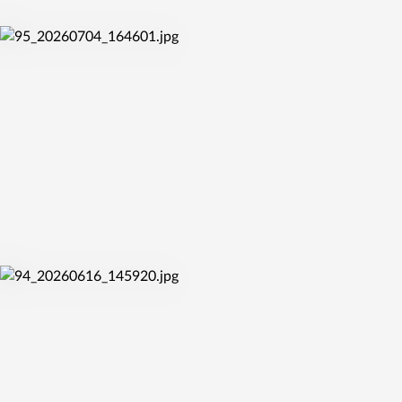
pá 10. 7. 2026
ŽABINY PO ROCE ZNOVU ČEKÁ KVALIFIKACE O
EUROLIGU
so 4. 7. 2026
ŽABINY SOUČÁSTÍ MISTROVSTVÍ EVROPY DO 20 LET