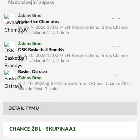
Nadcházející zápasy
Žabiny Brno
– : –
Levhartice Chomutov
so 26. 9. 2026 17:00
@
SH Rosnička Brno, Brno
,
Chance
ŽBL - základní část, 1. kolo
Žabiny Brno
– : –
DSK Basketball Brandýs
so 3. 10. 2026 17:00
@
SH Rosnička Brno, Brno
,
Chance
ŽBL - základní část, 2. kolo
Basket Ostrava
– : –
Žabiny Brno
st 7. 10. 2026
@
SH Ostrava-Tatran, Ostrava
,
Chance ŽBL -
základní část, 3. kolo
DETAIL TÝMU
CHANCE ŽBL - SKUPINA A1