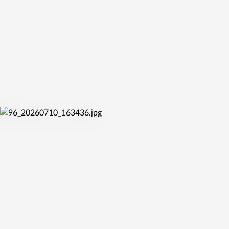
KVALIFIKAČNÍ DUEL PROTI CRVENE ZVEZDĚ
pá 10. 7. 2026
UŽ ZÍTRA STARTUJE MISTROVSTVÍ SVĚTA DO 17 LET