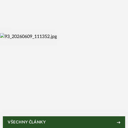
út 16. 6. 2026
DO ŽABIN PŘICHÁZÍ ČTVEŘICE NOVÝCH HRÁČEK
út 9. 6. 2026
MONIKA FUČÍKOVÁ MÍŘÍ DO ŽABIN: CHCI SE
VŠECHNY ČLÁNKY