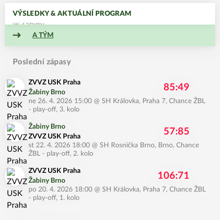
VÝSLEDKY & AKTUÁLNÍ PROGRAM
A TÝM
Poslední zápasy
ZVVZ USK Praha
85:49
Žabiny Brno
ne 26. 4. 2026 15:00
@
SH Královka, Praha 7
,
Chance ŽBL
- play-off, 3. kolo
Žabiny Brno
57:85
ZVVZ USK Praha
st 22. 4. 2026 18:00
@
SH Rosnička Brno, Brno
,
Chance
ŽBL - play-off, 2. kolo
ZVVZ USK Praha
106:71
Žabiny Brno
po 20. 4. 2026 18:00
@
SH Královka, Praha 7
,
Chance ŽBL
- play-off, 1. kolo