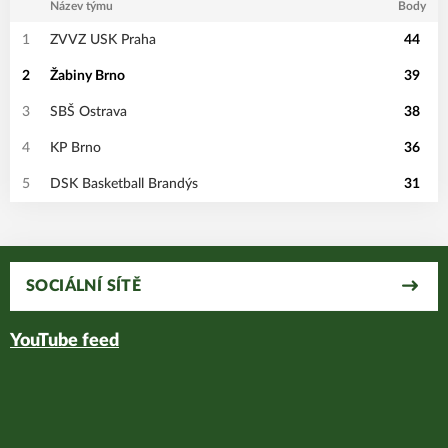
Název týmu
Body
1
ZVVZ USK Praha
44
2
Žabiny Brno
39
3
SBŠ Ostrava
38
4
KP Brno
36
5
DSK Basketball Brandýs
31
SOCIÁLNÍ SÍTĚ
YouTube feed