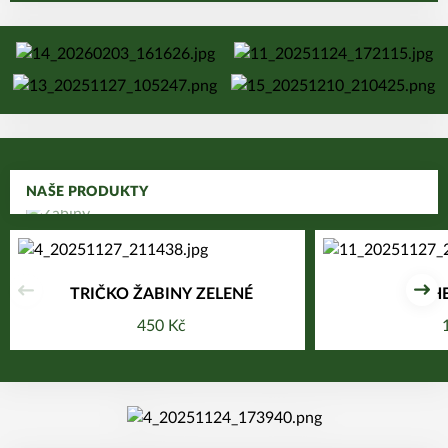
POSUNOUT O KROK DÁL
NAŠE PRODUKTY
TRIČKO ŽABINY ZELENÉ
LÁHE
Předchozí
Dal
450 Kč