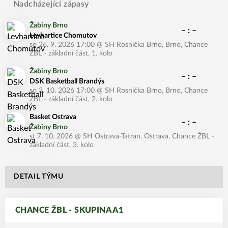
Nadcházející zápasy
Žabiny Brno
– : –
Levhartice Chomutov
so 26. 9. 2026 17:00
@
SH Rosnička Brno, Brno
,
Chance
ŽBL - základní část, 1. kolo
Žabiny Brno
– : –
DSK Basketball Brandýs
so 3. 10. 2026 17:00
@
SH Rosnička Brno, Brno
,
Chance
ŽBL - základní část, 2. kolo
Basket Ostrava
– : –
Žabiny Brno
st 7. 10. 2026
@
SH Ostrava-Tatran, Ostrava
,
Chance ŽBL -
základní část, 3. kolo
DETAIL TÝMU
CHANCE ŽBL - SKUPINA A1