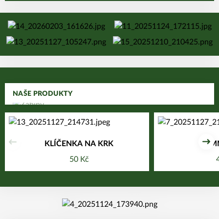
POSUNOUT O KROK DÁL
NAŠE PRODUKTY
KLÍČENKA NA KRK
ZIM
Předchozí
Dal
50 Kč