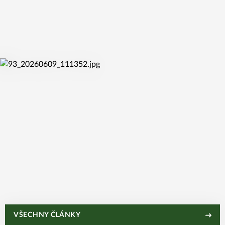
út 16. 6. 2026
DO ŽABIN PŘICHÁZÍ ČTVEŘICE NOVÝCH HRÁČEK
út 9. 6. 2026
MONIKA FUČÍKOVÁ MÍŘÍ DO ŽABIN: CHCI SE
VŠECHNY ČLÁNKY