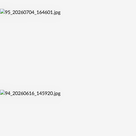
pá 10. 7. 2026
ŽABINY PO ROCE ZNOVU ČEKÁ KVALIFIKACE O
EUROLIGU
so 4. 7. 2026
ŽABINY SOUČÁSTÍ MISTROVSTVÍ EVROPY DO 20 LET