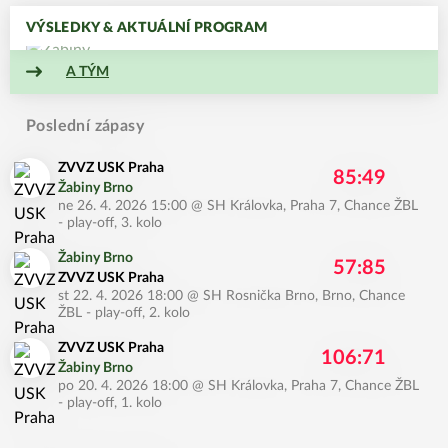
VÝSLEDKY & AKTUÁLNÍ PROGRAM
A TÝM
Poslední zápasy
ZVVZ USK Praha
85:49
Žabiny Brno
ne 26. 4. 2026 15:00
@
SH Královka, Praha 7
,
Chance ŽBL
- play-off, 3. kolo
Žabiny Brno
57:85
ZVVZ USK Praha
st 22. 4. 2026 18:00
@
SH Rosnička Brno, Brno
,
Chance
ŽBL - play-off, 2. kolo
ZVVZ USK Praha
106:71
Žabiny Brno
po 20. 4. 2026 18:00
@
SH Královka, Praha 7
,
Chance ŽBL
- play-off, 1. kolo