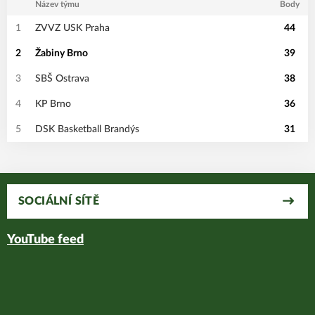
Název týmu
Body
1
ZVVZ USK Praha
44
2
Žabiny Brno
39
3
SBŠ Ostrava
38
4
KP Brno
36
5
DSK Basketball Brandýs
31
SOCIÁLNÍ SÍTĚ
YouTube feed