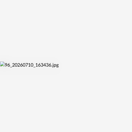
KVALIFIKAČNÍ DUEL PROTI CRVENE ZVEZDĚ
pá 10. 7. 2026
UŽ ZÍTRA STARTUJE MISTROVSTVÍ SVĚTA DO 17 LET