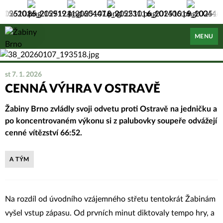
Žabiny Brno
MENU
st 7. 1. 2026
CENNÁ VÝHRA V OSTRAVĚ
Žabiny Brno zvládly svoji odvetu proti Ostravě na jedničku a
po koncentrovaném výkonu si z palubovky soupeře odvážejí
cenné vítězství 66:52.
A TÝM
Na rozdíl od úvodního vzájemného střetu tentokrát Žabinám
vyšel vstup zápasu. Od prvních minut diktovaly tempo hry, a