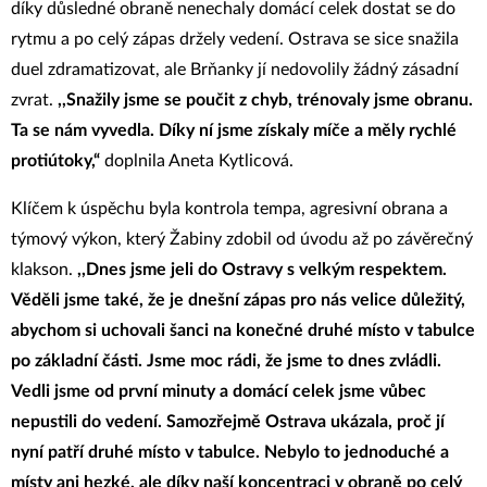
díky důsledné obraně nenechaly domácí celek dostat se do
rytmu a po celý zápas držely vedení. Ostrava se sice snažila
duel zdramatizovat, ale Brňanky jí nedovolily žádný zásadní
zvrat.
,,Snažily jsme se poučit z chyb, trénovaly jsme obranu.
Ta se nám vyvedla. Díky ní jsme získaly míče a měly rychlé
protiútoky,“
doplnila Aneta Kytlicová.
Klíčem k úspěchu byla kontrola tempa, agresivní obrana a
týmový výkon, který Žabiny zdobil od úvodu až po závěrečný
klakson.
,,Dnes jsme jeli do Ostravy s velkým respektem.
Věděli jsme také, že je dnešní zápas pro nás velice důležitý,
abychom si uchovali šanci na konečné druhé místo v tabulce
po základní části. Jsme moc rádi, že jsme to dnes zvládli.
Vedli jsme od první minuty a domácí celek jsme vůbec
nepustili do vedení. Samozřejmě Ostrava ukázala, proč jí
nyní patří druhé místo v tabulce. Nebylo to jednoduché a
místy ani hezké, ale díky naší koncentraci v obraně po celý