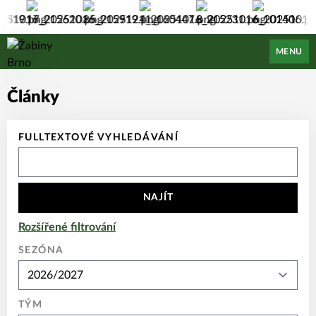
Žabiny Brno
MENU
Články
FULLTEXTOVÉ VYHLEDÁVÁNÍ
NAJÍT
Rozšířené filtrování
SEZÓNA
TÝM