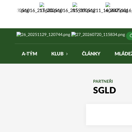
Žabiny Brno
Č
A-TÝM
KLUB
ČLÁNKY
MLÁDE
PARTNEŘI
SGLD