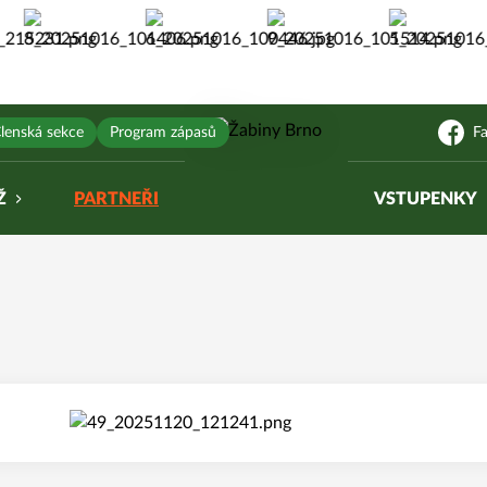
lenská sekce
Program zápasů
F
Ž
PARTNEŘI
VSTUPENKY