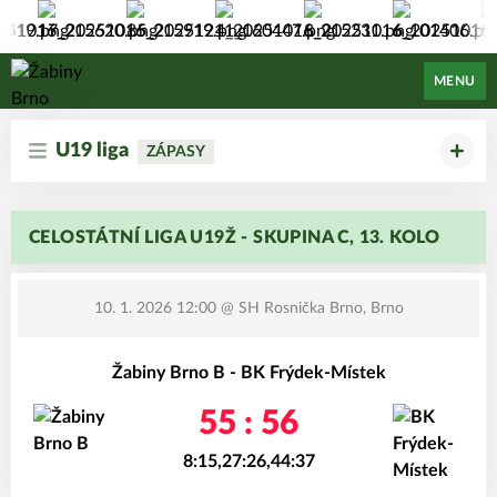
Žabiny Brno
MENU
U19 liga
ZÁPASY
CELOSTÁTNÍ LIGA U19Ž - SKUPINA C, 13. KOLO
10. 1. 2026 12:00
@ SH Rosnička Brno, Brno
Žabiny Brno B - BK Frýdek-Místek
55 : 56
8:15,27:26,44:37