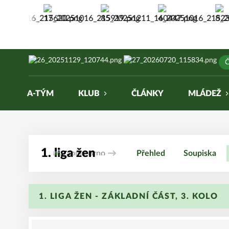
Žabiny Brno
Č
A-TÝM
KLUB
ČLÁNKY
MLÁDEŽ
1. liga žen
Přehled
Soupiska
1. LIGA ŽEN - ZÁKLADNÍ ČÁST, 3. KOLO