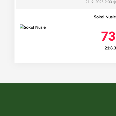
21. 9. 2025 9:00
@ 
Sokol Nusle
73
21:8,