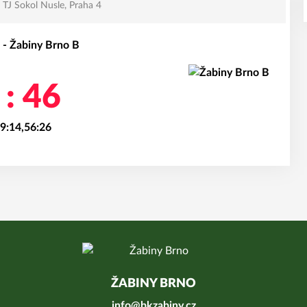
TJ Sokol Nusle, Praha 4
 - Žabiny Brno B
 : 46
39:14,56:26
ŽABINY BRNO
info@bkzabiny.cz