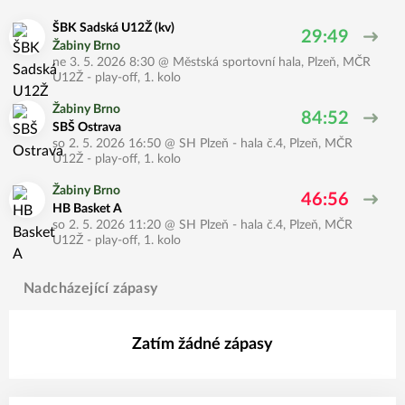
ŠBK Sadská U12Ž (kv)
29:49
Žabiny Brno
ne 3. 5. 2026 8:30
@
Městská sportovní hala, Plzeň
,
MČR
U12Ž - play-off, 1. kolo
Žabiny Brno
84:52
SBŠ Ostrava
so 2. 5. 2026 16:50
@
SH Plzeň - hala č.4, Plzeň
,
MČR
U12Ž - play-off, 1. kolo
Žabiny Brno
46:56
HB Basket A
so 2. 5. 2026 11:20
@
SH Plzeň - hala č.4, Plzeň
,
MČR
U12Ž - play-off, 1. kolo
Nadcházející zápasy
Zatím žádné zápasy