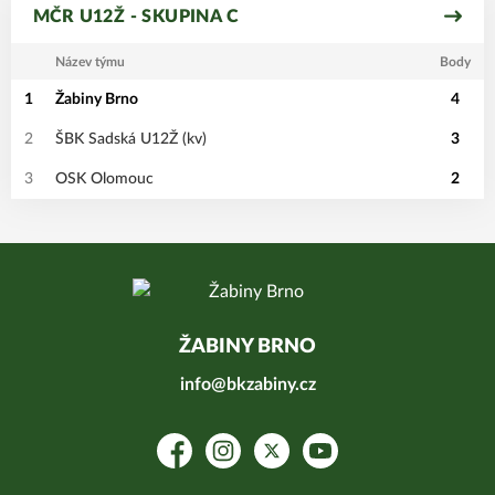
MČR U12Ž - SKUPINA C
Název týmu
Body
1
Žabiny Brno
4
2
ŠBK Sadská U12Ž (kv)
3
3
OSK Olomouc
2
ŽABINY BRNO
info@bkzabiny.cz
Facebook
Instagram
Platform X
YouTube