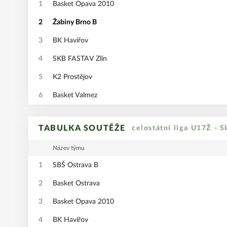
1
Basket Opava 2010
2
Žabiny Brno B
3
BK Havířov
4
SKB FASTAV Zlín
5
K2 Prostějov
6
Basket Valmez
TABULKA SOUTĚŽE
celostátní liga U17Ž - 
Název týmu
1
SBŠ Ostrava B
2
Basket Ostrava
3
Basket Opava 2010
4
BK Havířov