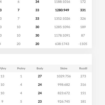
4
6
34
1188:1016
172
3
7
33
1280:949
331
3
7
33
1352:1026
326
0
10
30
1285:1096
189
0
10
30
1178:1091
87
0
20
20
638:1743
-1105
Výhry
Prohry
Body
Skóre
Rozdíl
13
1
27
1029:756
273
10
4
24
998:682
316
10
4
24
823:672
151
9
5
23
926:745
181