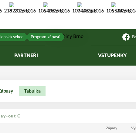
lenská sekce
Program zápasů
F
PARTNEŘI
VSTUPENKY
Zápasy
Tabulka
lay-out C
Zápasy
Vý