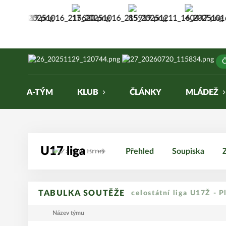
Žabiny Brno
Č
A-TÝM
KLUB
ČLÁNKY
MLÁDEŽ
U17 liga
Přehled
Soupiska
TABULKA SOUTĚŽE
celostátní liga U17Ž - P
Název týmu