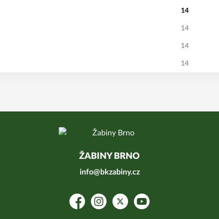
14
14
14
14
ŽABINY BRNO
info@bkzabiny.cz
Facebook
Instagram
Platform X
YouTube