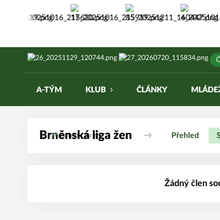
Žabiny Brno
Č
A-TÝM
KLUB
ČLÁNKY
MLÁDE
Brněnská liga žen
Přehled
Žádný člen so