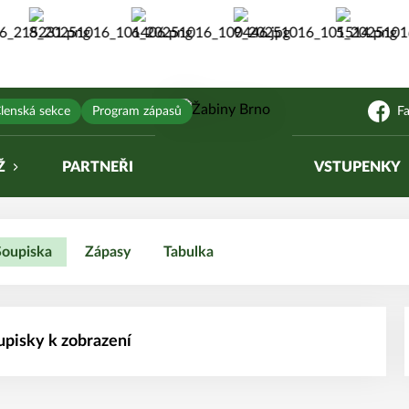
lenská sekce
Program zápasů
F
Ž
PARTNEŘI
VSTUPENKY
Soupiska
Zápasy
Tabulka
upisky k zobrazení