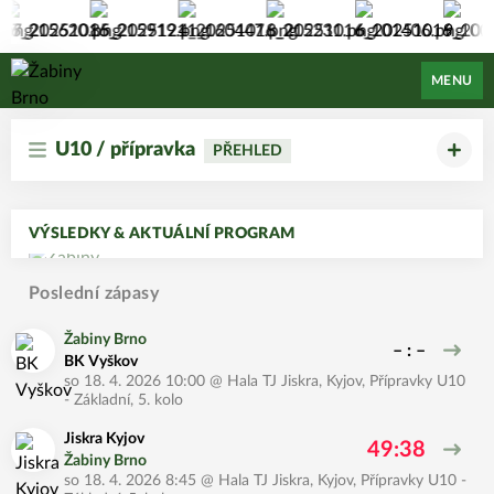
Žabiny Brno
MENU
U10 / přípravka
PŘEHLED
VÝSLEDKY & AKTUÁLNÍ PROGRAM
Poslední zápasy
Žabiny Brno
– : –
BK Vyškov
so 18. 4. 2026 10:00
@
Hala TJ Jiskra, Kyjov
,
Přípravky U10
- Základní, 5. kolo
Jiskra Kyjov
49:38
Žabiny Brno
so 18. 4. 2026 8:45
@
Hala TJ Jiskra, Kyjov
,
Přípravky U10 -