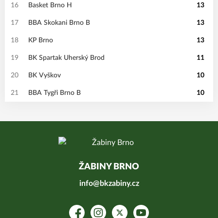
16
Basket Brno H
13
17
BBA Skokani Brno B
13
18
KP Brno
13
19
BK Spartak Uherský Brod
11
20
BK Vyškov
10
21
BBA Tygři Brno B
10
ŽABINY BRNO
info@bkzabiny.cz
Facebook
Instagram
Platform X
YouTube