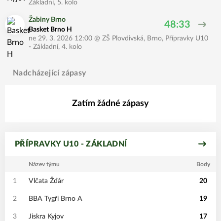
Základní, 5. kolo
Žabiny Brno
48:33
Basket Brno H
ne 29. 3. 2026 12:00
@
ZŠ Plovdivská, Brno
,
Přípravky U10
- Základní, 4. kolo
Nadcházející zápasy
Zatím žádné zápasy
PŘÍPRAVKY U10 - ZÁKLADNÍ
Název týmu
Body
1
Vlčata Žďár
20
2
BBA Tygři Brno A
19
3
Jiskra Kyjov
17