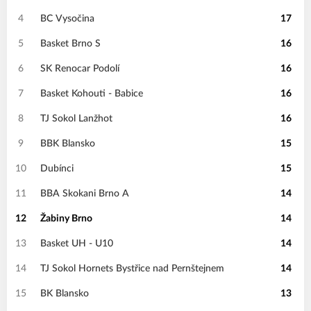
4
BC Vysočina
17
5
Basket Brno S
16
6
SK Renocar Podolí
16
7
Basket Kohouti - Babice
16
8
TJ Sokol Lanžhot
16
9
BBK Blansko
15
10
Dubínci
15
11
BBA Skokani Brno A
14
12
Žabiny Brno
14
13
Basket UH - U10
14
14
TJ Sokol Hornets Bystřice nad Pernštejnem
14
15
BK Blansko
13